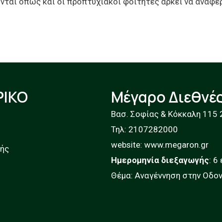
ονται όπως και οι προπτυχιακοί φοιτητές αρκεί να αναφ
ΡΙΚΟ
Μέγαρο Διεθνέ
Βασ. Σοφίας & Κόκκαλη 115 
Τηλ: 2107282000
website:
www.megaron.gr
κής
Ημερομηνία διεξαγωγής
: 6
Θέμα: Αναγέννηση στην Οδον