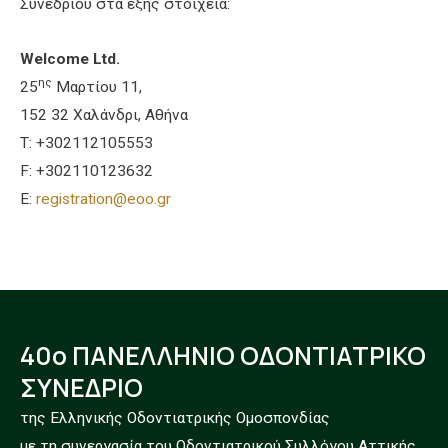
Συνεδρίου στα εξής στοιχεία:
Welcome
Ltd
.
ης
25
Μαρτίου 11,
152 32 Χαλάνδρι, Αθήνα
T: +302112105553
F: +302110123632
E:
registration
@
eoo
.
gr
40ο ΠΑΝΕΛΛΗΝΙΟ ΟΔΟΝΤΙΑΤΡΙΚΟ
ΣΥΝΕΔΡΙΟ
της Ελληνικής Οδοντιατρικής Ομοσπονδίας
με τη συνεργασία του Οδοντιατρικού Συλλόγου Αττικής